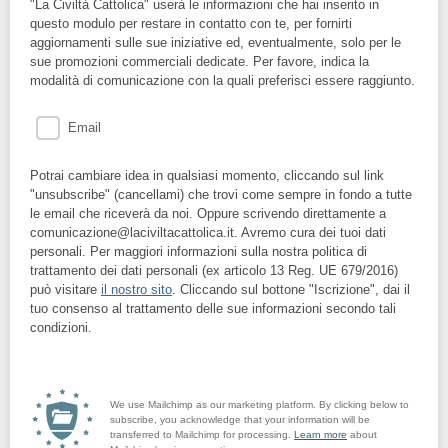
"La Civiltà Cattolica" userà le informazioni che hai inserito in
questo modulo per restare in contatto con te, per fornirti
aggiornamenti sulle sue iniziative ed, eventualmente, solo per le
sue promozioni commerciali dedicate. Per favore, indica la
modalità di comunicazione con la quali preferisci essere raggiunto.
Email
Potrai cambiare idea in qualsiasi momento, cliccando sul link
"unsubscribe" (cancellami) che trovi come sempre in fondo a tutte
le email che riceverà da noi. Oppure scrivendo direttamente a
comunicazione@laciviltacattolica.it. Avremo cura dei tuoi dati
personali. Per maggiori informazioni sulla nostra politica di
trattamento dei dati personali (ex articolo 13 Reg. UE 679/2016)
può visitare
il nostro sito
. Cliccando sul bottone "Iscrizione", dai il
tuo consenso al trattamento delle sue informazioni secondo tali
condizioni.
We use Mailchimp as our marketing platform. By clicking below to
subscribe, you acknowledge that your information will be
transferred to Mailchimp for processing.
Learn more
about